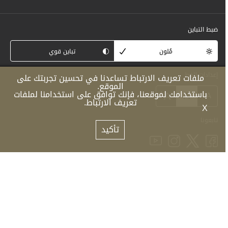
ضبط التباين
مُلون
تباين قوي
إعدادات الخط
ملفات تعريف الارتباط تساعدنا في تحسين تجربتك على
الموقع.
+
A
باستخدامك لموقعنا، فإنك توافق على استخدامنا لملفات
A
-
A
تعريف الارتباط.
X
تابعونا
تأكيد
برعاية