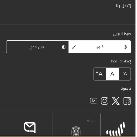
إتصل بنا
ضبط التباين
مُلون
تباين قوي
إعدادات الخط
+
A
A
-
A
تابعونا
برعاية