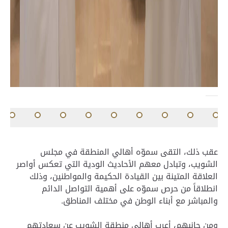
عقب ذلك، التقى سموّه أهالي المنطقة في مجلس
الشويب، وتبادل معهم الأحاديث الودية التي تعكس أواصر
العلاقة المتينة بين القيادة الحكيمة والمواطنين، وذلك
انطلاقاً من حرص سموّه على أهمية التواصل الدائم
والمباشر مع أبناء الوطن في مختلف المناطق.
ومن جانبهم، أعرب أهالي منطقة الشويب عن سعادتهم