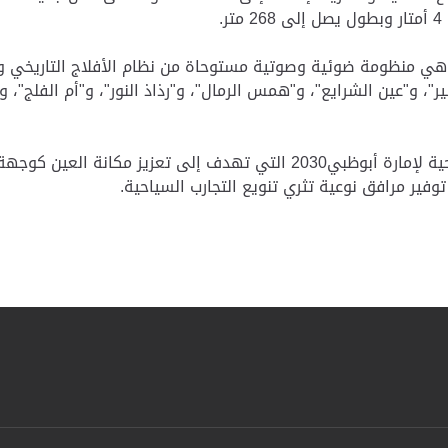
وهي منظومة ضوئية وصوتية مستوحاة من نظام الأفلاج التاريخي ودور
"، و"عين الشرايع"، و"همس الرمال"، و"رذاذ النور"، و"أم الفلج"،
وينسجم المشروع مع مستهدفات الاستراتيجية السياحية لإمارة أبوظبي2030 ال