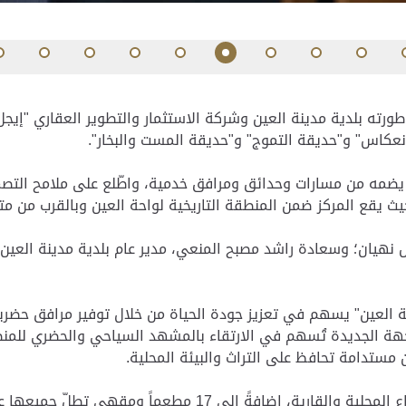
رته بلدية مدينة العين وشركة الاستثمار والتطوير العقاري "إيج
ا يضمه من مسارات وحدائق ومرافق خدمية، واطّلع على ملامح التص
يث يقع المركز ضمن المنطقة التاريخية لواحة العين وبالقرب من مت
نهيان؛ وسعادة راشد مصبح المنعي، مدير عام بلدية مدينة العين
ة العين" يسهم في تعزيز جودة الحياة من خلال توفير مرافق حضري
هة الجديدة تُسهم في الارتقاء بالمشهد السياحي والحضري للمنط
 مستدامة تحافظ على التراث والبيئة المحلية.
ويحتضن المركز ما يزيد عن 770 شجرة جديدة من الأنواع المحلية وال