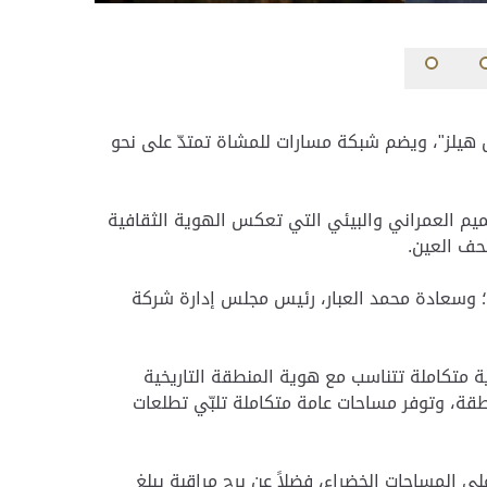
ل هيلز"، ويضم شبكة مسارات للمشاة تمتدّ على نحو
ميم العمراني والبيئي التي تعكس الهوية الثقافية
حف العين.
؛ وسعادة محمد العبار، رئيس مجلس إدارة شركة
ة متكاملة تتناسب مع هوية المنطقة التاريخية
قة، وتوفر مساحات عامة متكاملة تلبّي تطلعات
قارية، إضافةً إلى 17 مطعماً ومقهى تطلّ جميعها على المساحات الخضراء، فضلاً عن برج مراقبة يبلغ