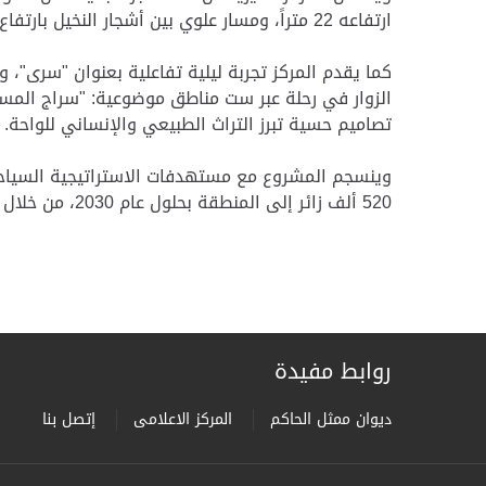
ارتفاعه 22 متراً، ومسار علوي بين أشجار النخيل بارتفاع 4 أمتار وبطول يصل إلى 268 متر.
كما يقدم المركز تجربة ليلية تفاعلية بعنوان "سرى"، 
الزوار في رحلة عبر ست مناطق موضوعية: "سراج المسير
تصاميم حسية تبرز التراث الطبيعي والإنساني للواحة.
520 ألف زائر إلى المنطقة بحلول عام 2030، من خلال توفير مرافق نوعية تثري تنويع التجارب السياحية.
روابط مفيدة
ديوان ممثل الحاكم
المركز الاعلامى
إتصل بنا