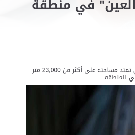
 العين" في منطقة
زار سمو الشيخ هزاع بن زايد آل نهيان، ممثل الحاكم في منطقة العين، "مركز واحة العين"، الذي تمتد مساحته على أكثر من 23,000 متر
ثي للمنطقة.