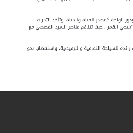
 الواحة كمصدر للمياه والحياة. وتأخذ التجربة
 و"سجي القمر"، حيث تتناغم عناصر السرد القصصي مع
تي تهدف إلى تعزيز مكانة العين كوجهة رائدة للسياحة الثقافية والترفيهية، واستقطاب نحو