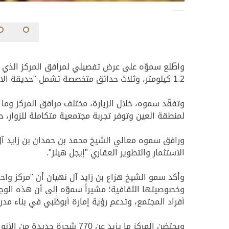
واطّلع سموّه على عرض تفصيلي لمرافق المركز الذي طو
1.2 كيلومتر، وثلاث حدائق متخصصة تشمل "حديقة الانعكاس" و"حديقة التموج" و"حديقة المست والبخار".
وتفقّد سموه، خلال الزيارة، مختلف مرافق المركز وم
لمنطقة العين وتوفر تجربة مجتمعية متكاملة للزوار، ح
ورافق سموه معالي الشيخ محمد بن حمدان بن زايد آل 
الاستثمار والتطوير العقاري "إيجل هيلز".
وأكد سمو الشيخ هزاع بن زايد آل نهيان أن "مركز واح
وخصوصيتها الثقافية؛ مشيراً سموّه إلى أن هذه الوج
أفراد المجتمع، وتدعم رؤية إمارة أبوظبي في بناء مدن